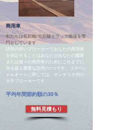
商用車
私たちは長距離/短距離トラック輸送を専
門としています
評判の良いブローカーであなたの商用車
を保証することはあなたがあなたの艦隊
または個々の商用車のためにこれまでに
作る最も重要な説明の1つです。コマーシ
ャルオートに関しては、オンタリオ州の
大手ブローカーです。
平均年間節約額の30％
無料見積もり