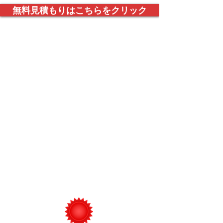
無料見積もりはこちらをクリック
1989年以来最低の保険料
をオンタリオに提供
即時の保険見積もりとオンタリオ州
で間違いなく最高のカスタマーサー
ビスにより、
ABLE
がカナダの保険ブ
ローカートップ10にランクインして
いるのも不思議ではありません。
平均で最大60％
の節約！